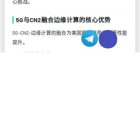
心挑战。
5G与CN2融合边缘计算的核心优势
5G-CN2-边缘计算的融合为美国服务器带来显著性能
提升。
1. 网络性能优化
5G的高带宽与CN2的低时延相结合，将端到端时延
降低高达50%。服务质量（QoS）机制优先处理关键
数据流，确保对时延敏感的应用获得稳定性能。这
使得实时视频分析和自动驾驶系统能在美國服务器
基础设施上高效运行。
2. 增强跨区域协同
CN2的全球网络与5G的覆盖能力，使地理上分散的
边缘节点能无缝协同。这对需要全球交互的美国服