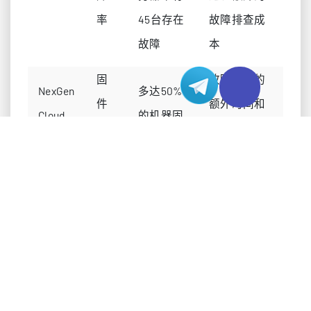
率
45台存在
故障排查成
故障
本
固
故障排查的
NexGen
多达50%
件
额外时间和
Cloud
的机器固
不
人工成本、
员工报
件错误，
匹
服务支持不
告
导致延迟
配
佳
交
付
收到的服
Genesis
预
务器带有
运营延迟、
Cloud
生
基础固
维护成本增
案例
产
件，引发
加