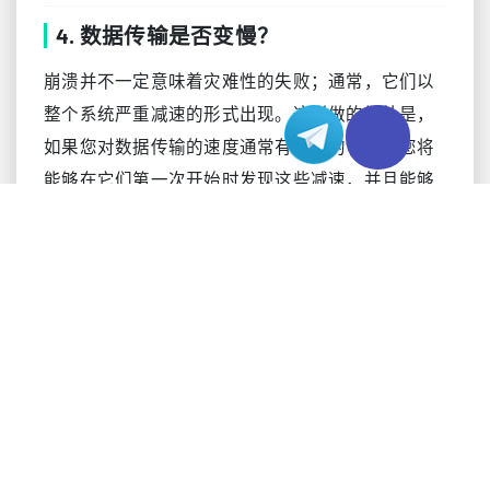
4. 数据传输是否变慢？
崩溃并不一定意味着灾难性的失败；通常，它们以
整个系统严重减速的形式出现。这样做的好处是，
如果您对数据传输的速度通常有很好的了解，您将
能够在它们第一次开始时发现这些减速，并且能够
更好地防止整个服务器崩溃。
您的传输速度将取决于您的硬件以及您使用的是Wi-
Fi还是以太网。请记住，您不太可能以最高速度跑
步；例如，如果您的网络可以处理每秒 1,300 兆比特
(Mbps) 的传输速度，那么平均一天的传输速度应该
在1,000 Mbps左右。
现香港地区服务器提供10Gbps独享大带宽选项