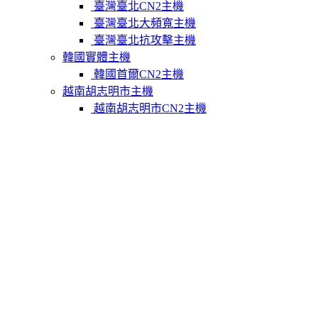
臺灣臺北CN2主機
臺灣臺北大頻寬主機
臺灣臺北抗攻擊主機
韓國實體主機
韓國首爾CN2主機
越南胡志明市主機
越南胡志明市CN2主機
柬埔寨實體主機
柬埔寨金邊CN2主機
關於我們
聯繫Varidata
支付方式
Varidata官方博客
服務條款
知識庫
FAQ
購物車
免費測試