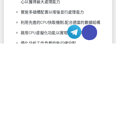
心以獲得最大處理能力
實施多插槽配置以增強並行處理能力
利用先進的CPU快取機制,配合適當的數據結構
啟用CPU虛擬化功能以實現靈活的資源分配
優化分析工作負載的執行緒分配
記憶體架構:
為數據密集型操作安裝最少256GB RAM,可擴展至
2TB用於大型數據集
部署ECC記憶體模組以確保處理過程中的數據完
整性
實施NUMA感知記憶體分配以獲得最佳性能
配置記憶體通道以獲得最大頻寬