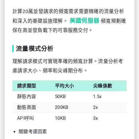
計算20萬並發請求的頻寬需求需要精確的流量分析
美國伺服器
和深入的基礎設施理解。
頻寬規劃確
保在高並發負載下的可靠服務交付。
流量模式分析
理解請求模式可實現準確的頻寬計算。流量分析考
慮請求大小、頻率和尖峰期分布。
請求類型
平均大小
尖峰係數
靜態內容
50KB
1.5x
動態頁面
200KB
2x
API呼叫
10KB
3x
關鍵考慮因素