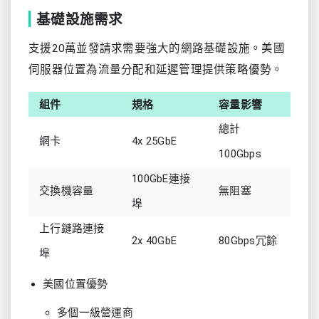
基礎設施需求
支援20萬並發請求需要強大的網路基礎設施。美國
伺服器位置為流量分配和延遲管理提供策略優勢。
組件
規格
容量影響
總計
網卡
4x 25GbE
100Gbps
100GbE連接
交換機容量
無阻塞
埠
上行鏈路連接
2x 40GbE
80Gbps冗餘
埠
美國位置優勢
多個一級營運商