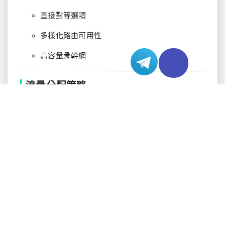
直接對等選項
多樣化路由可用性
高容量骨幹網
流量分配策略
有效的流量分配最大化頻寬效率。策略性路由確保
基礎設施組件間的最佳資源利用。
分配層
方法
頻寬效果
邊緣位置
地理DNS
30%減少
負載平衡器
智慧路由
25%最佳化
CDN整合
快取分發
40%卸載
分配最佳化技術：