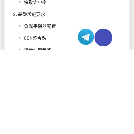
快取命中率
基礎設施要求
負載平衡器配置
CDN整合點
邊緣快取策略
BGP路由優化
香港伺服器租用基礎設施特點
香港在亞太網路拓撲中的戰略位置為伺服器租用基
礎設施提供獨特優勢：
與主要亞洲網路直接連接
通往中國大陸的低延遲存取