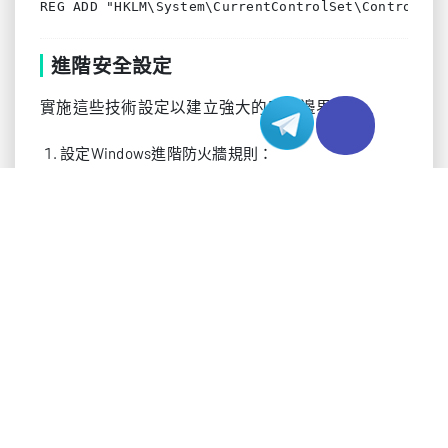
進階安全設定
實施這些技術設定以建立強大的安全邊界：
設定Windows進階防火牆規則：
netsh advfirewall firewall add rule name="RDP L
透過群組原則啟用網路級身份驗證：
電腦設定 > 管理範本 > Windows元件 > 遠端桌面服務 > 
實施基於憑證的身份驗證：
部署Active Directory憑證服務
設定憑證自動註冊的群組原則
為RDP連線啟用TLS 1.3