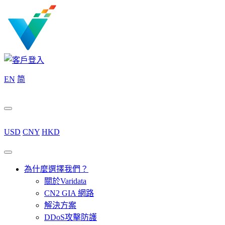
EN
简
USD
CNY
HKD
為什麼選擇我們？
關於Varidata
CN2 GIA 網路
解決方案
DDoS攻擊防護