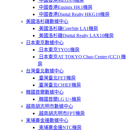
中國香港MEGA-i機房
中國香港Equinix HK1機房
中國香港Digital Realty HKG10機房
美國洛杉磯數據中心
美國洛杉磯CoreSite LA1機房
美國洛杉磯Digital Realty LAX10機房
日本東京數據中心
日本東京TYO1機房
日本東京AT TOKYO Chuo Center (CC1) 機
房
台灣臺北數據中心
臺灣臺北FET機房
臺灣臺北CHIEF機房
韓國首爾數據中心
韓國首爾LG U+機房
越南胡志明市數據中心
越南胡志明市FPT機房
柬埔寨金邊數據中心
柬埔寨金邊NTC機房