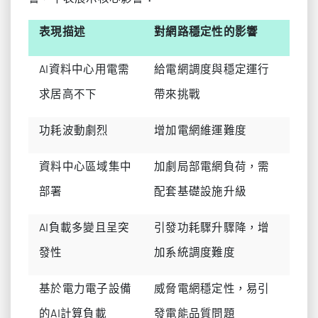
表現描述
對網路穩定性的影響
AI資料中心用電需
給電網調度與穩定運行
求居高不下
帶來挑戰
功耗波動劇烈
增加電網維運難度
資料中心區域集中
加劇局部電網負荷，需
部署
配套基礎設施升級
AI負載多變且呈突
引發功耗驟升驟降，增
發性
加系統調度難度
基於電力電子設備
威脅電網穩定性，易引
的AI計算負載
發電能品質問題