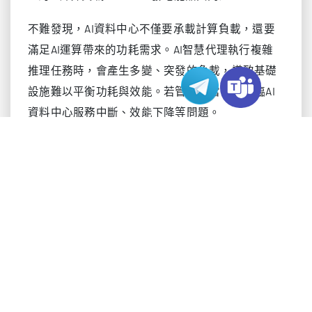
不難發現，AI資料中心不僅要承載計算負載，還要
滿足AI運算帶來的功耗需求。AI智慧代理執行複雜
推理任務時，會產生多變、突發的負載，導致基礎
設施難以平衡功耗與效能。若管控不當，將面臨AI
資料中心服務中斷、效能下降等問題。
同時，AI智慧代理的推理與訓練需同時調用CPU與
GPU，雙重需求進一步抬高單台伺服器功耗。規模
擴容時，必須保障基礎設施具備充足的供電與散熱
能力，以維持穩定運行。忽視這些需求，可能出現
設備過熱、效能降頻甚至硬體故障。
資料中心擴容難題
為适配AI智慧代理增長而擴容AI資料中心，會面臨
多重挑戰。快速擴容的需求對基礎設施與維運團隊