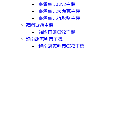
臺灣臺北CN2主機
臺灣臺北大頻寬主機
臺灣臺北抗攻擊主機
韓國實體主機
韓國首爾CN2主機
越南胡志明市主機
越南胡志明市CN2主機
柬埔寨實體主機
柬埔寨金邊CN2主機
關於我們
聯繫Varidata
支付方式
Varidata官方博客
服務條款
知識庫
FAQ
購物車
免費測試