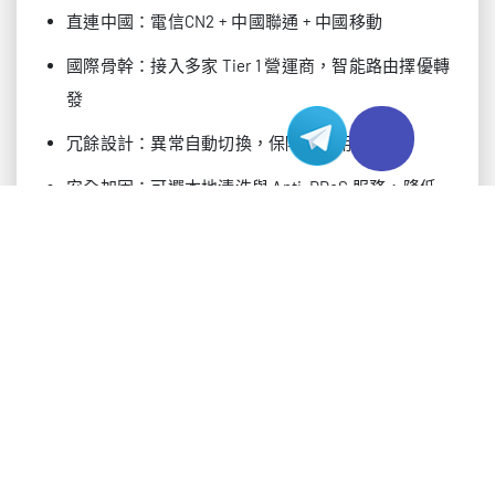
直連中國：電信CN2 + 中國聯通 + 中國移動
國際骨幹：接入多家 Tier 1 營運商，智能路由擇優轉
發
冗餘設計：異常自動切換，保障高可用
安全加固：可選本地清洗與 Anti-DDoS 服務，降低
攻擊面與停機風險
快速交付與全棧支援
Varidata 採用標準化上線流程與自動化交付，日本
CN2 獨享伺服器最快僅需 15 分鐘即可投入使用，並
提供 7×24 全天候技術支援與運維協助，涵蓋系統部
署、網路調優、遷移加速及安全策略實施等關鍵環
節，協助客戶以更低成本、更短週期建置高效能基