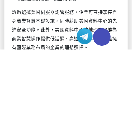
透過選擇美國伺服器託管服務，企業可直接掌控自
身商業智慧基礎設施，同時藉助美國資料中心的先
進安全功能。此外，美國資料中心的地理布局能為
商業智慧操作提供低延遲、高速的資料存取，是擁
有國際業務布局的企業的理想選擇。
核心伺服器防護措施
有效的伺服器防護是商業智慧（BI）資料安全的基
石。需採用分層防護策略，覆蓋硬體、軟體及網路
漏洞，才能切實保障敏感資料安全。
伺服器安全關鍵措施：
：使用企業級防火牆，並確保僅授權人員
硬體防護
可實體接觸伺服器。