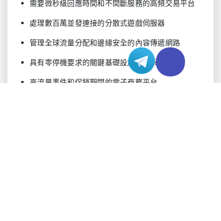
需要微秒級回應時間和不間斷服務的高頻交易平台
處理數百萬並發連接的分散式遊戲伺服器
管理全球流量分配和邊緣安全的內容傳遞網路
具有零停機要求的關鍵基礎設施監控系統
高流量事件和促銷期間的電子商務平台
管理敏感病患資料和服務的醫療系統
需要持續可用性的金融服務平台
技術選擇標準
在評估高防IP解決方案時，請考慮以下關鍵技術參
數以確保最佳保護：
清洗後流量吞吐能力：最低10Gbps，具有可擴展選