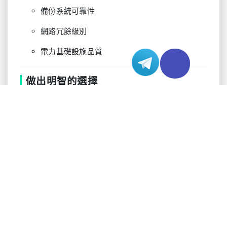
備份系統可靠性
網路冗餘級別
電力基礎設施品質
做出明智的選擇
在評估美國經濟型伺服器租用選項時，考慮這些技
術方面：
基礎設施規格：
CPU架構和世代
記憶體類型和速度
儲存技術（SSD vs. NVMe）
網路容量和冗餘