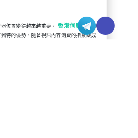
香港伺服器
服器位置變得越來越重要。
已經
有獨特的優勢。隨著視訊內容消費的指數級成
評估伺服器基礎設施能力和地理優勢。
多個一級營運商和多樣化的海底電纜連接，包
大的基礎設施在主要資料中心保持著令人印象深
著優於鄰近地區。像HKIX（香港互聯網交換中心）這
有助於降低國際頻寬成本。
著優勢。網路架構持續提供：