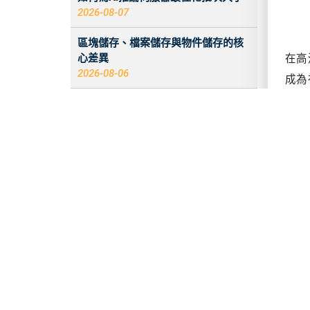
2026-08-07
區塊儲存、檔案儲存與物件儲存的核
心差異
在高
2026-08-06
成為
長和
香港伺服器IP對網站SEO與跨境業務的
影響
2026-08-06
卓
伺服器記憶體升級時的相容性問題
香港
2026-08-06
括亞
如何在美國伺服器架設私有雲端硬碟
刻的
2026-08-05
樣的
2026 香港伺服器：CentOS 與 Debian
技
系統比較
2026-08-05
原始