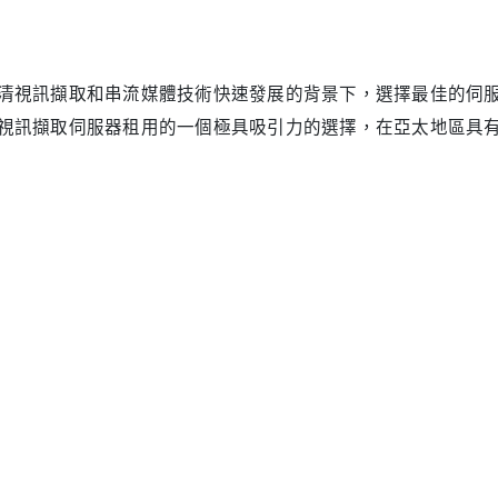
清視訊擷取和串流媒體技術快速發展的背景下，選擇最佳的伺
視訊擷取伺服器租用的一個極具吸引力的選擇，在亞太地區具
對高品質串流媒體服務需求的不斷提高，技術決策者必須仔細
越的網路基礎設施
先進的網路架構展現了其世界級的數位基礎設施。該地區擁有
太網關（APG）和跨太平洋快線（TPE）等關鍵系統。這個強
99.99%的運行時間，平均連接速度達到240.72 Mbps – 顯
主要互聯網交換中心的存在，促進了高效的本地流量路由，並
術效能指標
效能數據揭示了使香港伺服器特別適合高清視訊擷取應用的顯