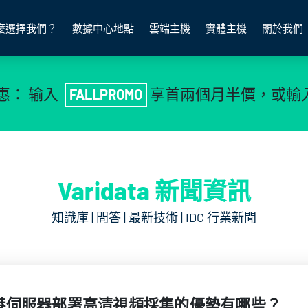
麼選擇我們？
數據中心地點
雲端主機
實體主機
關於我們
惠： 输入
享首兩個月半價，或輸
FALLPROMO
Varidata 新聞資訊
知識庫 | 問答 | 最新技術 | IDC 行業新聞
港伺服器部署高清視頻採集的優勢有哪些？