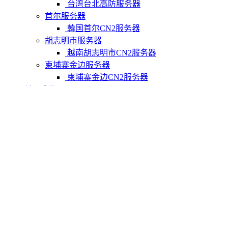
台湾台北高防服务器
首尔服务器
韓国首尔CN2服务器
胡志明市服务器
越南胡志明市CN2服务器
柬埔寨金边服务器
柬埔寨金边CN2服务器
关于我们
联系Varidata
支付方式
Varidata博客
服务条款
知识库
FAQ
购物车
免费测试
USD
CNY
HKD