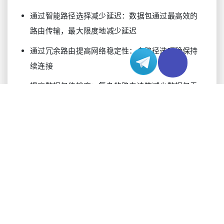
通过智能路径选择减少延迟：数据包通过最高效的
路由传输，最大限度地减少延迟
通过冗余路由提高网络稳定性：多路径选项确保持
续连接
提高数据包传输率：复杂的路由决策减少数据包丢
失
自动故障转移功能：网络问题发生时即时重新路由
跨多个运营商的负载均衡：优化资源利用的流量分
配
BGP优化服务器的应用场景
多个行业从BGP优化中获得显著收益。这项技术在
需要高性能和可靠性的场景中特别有价值：