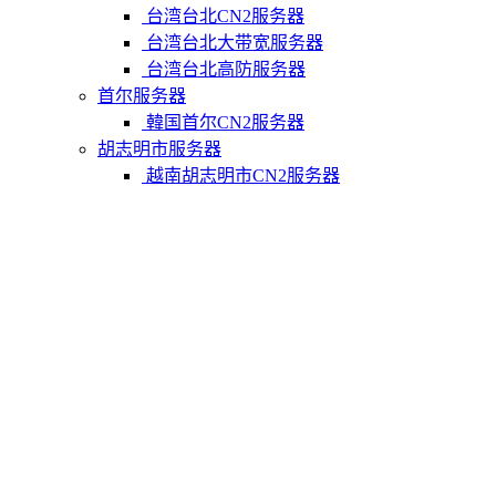
台湾台北CN2服务器
台湾台北大带宽服务器
台湾台北高防服务器
首尔服务器
韓国首尔CN2服务器
胡志明市服务器
越南胡志明市CN2服务器
柬埔寨金边服务器
柬埔寨金边CN2服务器
关于我们
联系Varidata
支付方式
Varidata博客
服务条款
知识库
FAQ
购物车
免费测试