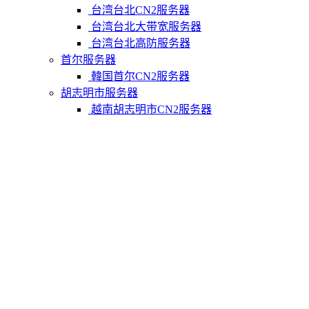
台湾台北CN2服务器
台湾台北大带宽服务器
台湾台北高防服务器
首尔服务器
韓国首尔CN2服务器
胡志明市服务器
越南胡志明市CN2服务器
柬埔寨金边服务器
柬埔寨金边CN2服务器
关于我们
联系Varidata
支付方式
Varidata博客
服务条款
知识库
FAQ
购物车
免费测试