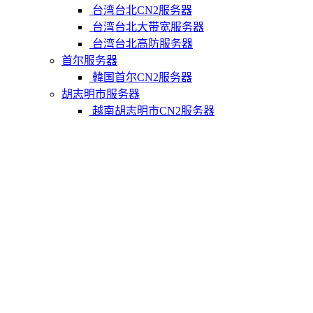
台湾台北CN2服务器
台湾台北大带宽服务器
台湾台北高防服务器
首尔服务器
韓国首尔CN2服务器
胡志明市服务器
越南胡志明市CN2服务器
柬埔寨金边服务器
柬埔寨金边CN2服务器
关于我们
联系Varidata
支付方式
Varidata博客
服务条款
知识库
FAQ
购物车
免费测试